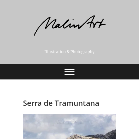
Skip
to
content
Illustration & Photography
Serra de Tramuntana