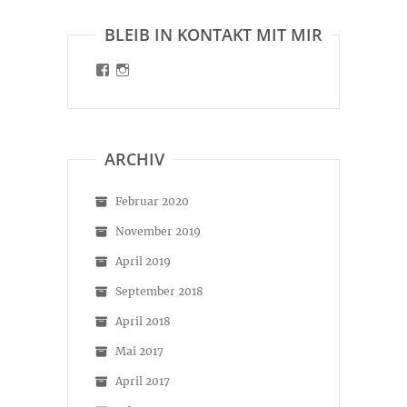
BLEIB IN KONTAKT MIT MIR
Profil
Profil
von
von
malinart.de
malinart.de
auf
auf
Facebook
Instagram
anzeigen
anzeigen
ARCHIV
Februar 2020
November 2019
April 2019
September 2018
April 2018
Mai 2017
April 2017