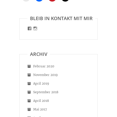
BLEIB IN KONTAKT MIT MIR
Profil
Profil
von
von
malinart.de
malinart.de
auf
auf
Facebook
Instagram
anzeigen
anzeigen
ARCHIV
Februar 2020
November 2019
April 2019
September 2018
April 2018
Mai 2017