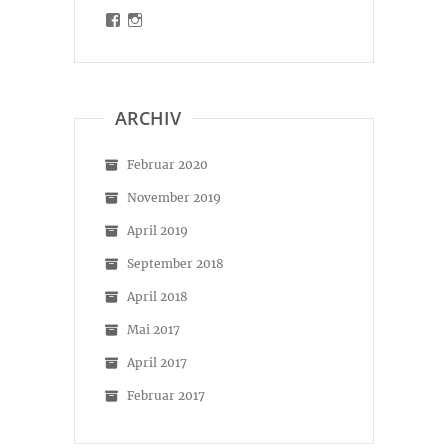
Profil
Profil
von
von
malinart.de
malinart.de
auf
auf
Facebook
Instagram
anzeigen
anzeigen
ARCHIV
Februar 2020
November 2019
April 2019
September 2018
April 2018
Mai 2017
April 2017
Februar 2017