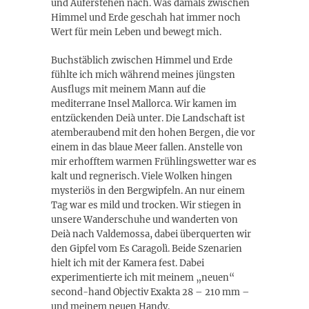
und Auferstehen nach. Was damals zwischen
Himmel und Erde geschah hat immer noch
Wert für mein Leben und bewegt mich.
Buchstäblich zwischen Himmel und Erde
fühlte ich mich während meines jüngsten
Ausflugs mit meinem Mann auf die
mediterrane Insel Mallorca. Wir kamen im
entzückenden Deià unter. Die Landschaft ist
atemberaubend mit den hohen Bergen, die vor
einem in das blaue Meer fallen. Anstelle von
mir erhofftem warmen Frühlingswetter war es
kalt und regnerisch. Viele Wolken hingen
mysteriös in den Bergwipfeln. An nur einem
Tag war es mild und trocken. Wir stiegen in
unsere Wanderschuhe und wanderten von
Deià nach Valdemossa, dabei überquerten wir
den Gipfel vom Es Caragolì. Beide Szenarien
hielt ich mit der Kamera fest. Dabei
experimentierte ich mit meinem „neuen“
second-hand Objectiv Exakta 28 – 210 mm –
und meinem neuen Handy.