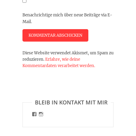
Benachrichtige mich über neue Beiträge via E-
Mail.
Diese Website verwendet Akismet, um Spam zu
reduzieren.
Erfahre, wie deine
Kommentardaten verarbeitet werden.
BLEIB IN KONTAKT MIT MIR
Profil
Profil
von
von
malinart.de
malinart.de
auf
auf
Facebook
Instagram