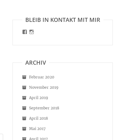
BLEIB IN KONTAKT MIT MIR
Profil
Profil
von
von
malinart.de
malinart.de
auf
auf
Facebook
Instagram
anzeigen
anzeigen
ARCHIV
Februar 2020
November 2019
April 2019
September 2018
April 2018
Mai 2017
April 2017