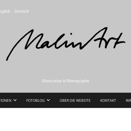
nglish
Deutsch
Illustration & Photography
TIONEN
FOTOBLOG
ÜBER DIE WEBSITE
KONTAKT
IM